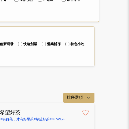
創新研發
快速創業
營業輔導
特色小吃
排序選項
H 希望好茶
H
#有好茶，才有好果茶
#希望好茶
#Mr.WISH