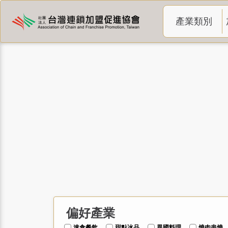
產業類別
偏好產業
速食餐飲
甜點冰品
異國料理
燒肉串燒