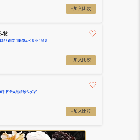
+加入比較
み物
連鎖
#創業
#賺錢
#水果茶
#鮮果
+加入比較
#手搖飲
#黑糖珍珠鮮奶
+加入比較