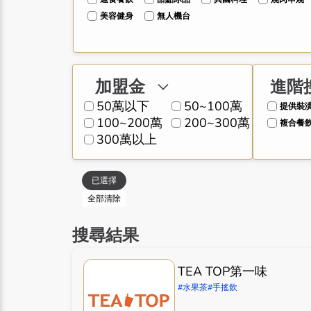
美容健身
無人機台
加盟金
進階
50萬以下
50~100萬
提供裝
100~200萬
200~300萬
複合餐
300萬以上
已選擇
全部清除
搜尋結果
TEA TOP第一味
#水果茶
#手搖飲