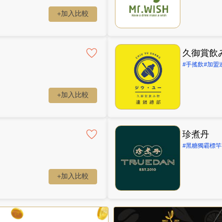
+加入比較
久御賞飲
#手搖飲
#加盟
+加入比較
珍煮丹
#黑糖獨霸標竿
+加入比較