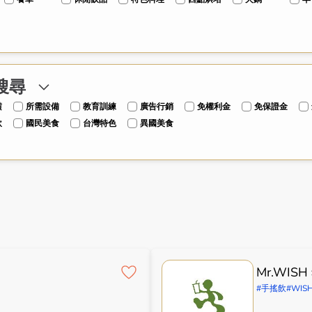
搜尋
潢
所需設備
教育訓練
廣告行銷
免權利金
免保證金
飲
國民美食
台灣特色
異國美食
Mr.WIS
#手搖飲
#WIS