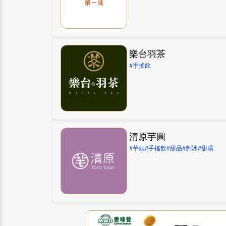
樂台羽茶
#手搖飲
清原芋圓
#芋頭
#手搖飲
#甜品
#剉冰
#甜湯