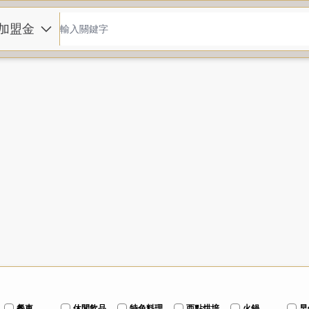
加盟金
餐車
休閒飲品
特色料理
西點烘培
火鍋
早